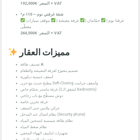
السعر: €192,000 + VAT
شقة غرفتي نوم – 110 م²
غرفتا نوم |
حمّامان |
غرفة معيشة |
موقف سيارات
مغطّى
السعر: €244,000 + VAT
مميزات العقار
تصنيف طاقة
A
تصميم مفتوح لغرفة المعيشة والطعام
أسقف جبسية ديكورية
مطبخ حديث مع خزن Soft-Closing وأسقف جرانيت
غرفة ماستر بحمّام خاص (لشقق الـ2 Bedrooms)
دوش مسطّح مع باب زجاجي
غرفة تخزين خاصة
خزائن ملابس حتى السقف
نظام اتصال عند المدخل (Security phone)
نظام طاقة شمسية لتسخين المياه
نظام ضغط المياه
تجهيزات لتكييف الهواء المخفي
تجهيزات البيت الذكي