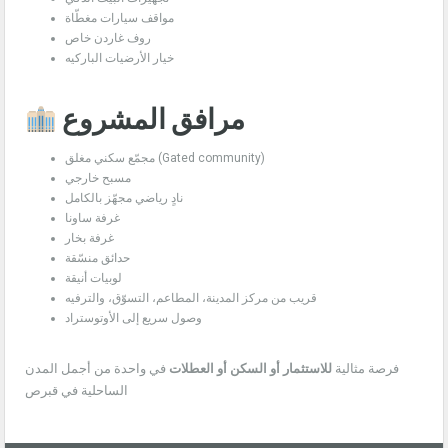
مواقف سيارات مغطّاة
روف غاردن خاص
خيار الأرضيات الباركيه
مرافق المشروع
مجمّع سكني مغلق (Gated community)
مسبح خارجي
نادٍ رياضي مجهّز بالكامل
غرفة ساونا
غرفة بخار
حدائق منسّقة
لوبيات أنيقة
قريب من مركز المدينة، المطاعم، التسوّق، والترفيه
وصول سريع إلى الأوتوستراد
فرصة مثالية
للاستثمار أو السكن أو العطلات
في واحدة من أجمل المدن
الساحلية في قبرص