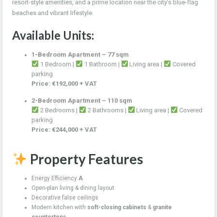
resort-style amenities, and a prime location near the city’s blue-flag
beaches and vibrant lifestyle.
Available Units:
1-Bedroom Apartment – 77 sqm
1 Bedroom |
1 Bathroom |
Living area |
Covered
parking
Price: €192,000 + VAT
2-Bedroom Apartment – 110 sqm
2 Bedrooms |
2 Bathrooms |
Living area |
Covered
parking
Price: €244,000 + VAT
Property Features
Energy Efficiency
A
Open-plan living & dining layout
Decorative false ceilings
Modern kitchen with
soft-closing cabinets
&
granite