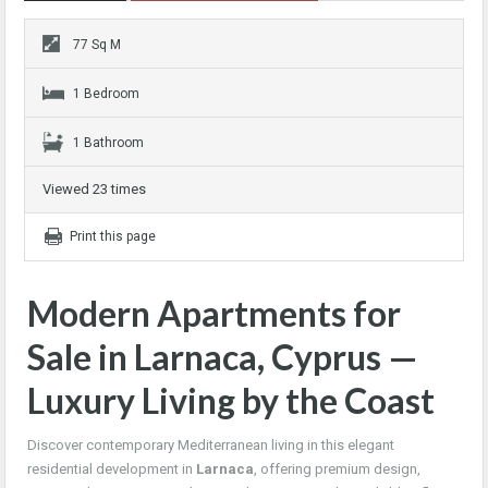
77 Sq M
1 Bedroom
1 Bathroom
Viewed 23 times
Print this page
Modern Apartments for
Sale in Larnaca, Cyprus —
Luxury Living by the Coast
Discover contemporary Mediterranean living in this elegant
residential development in
Larnaca
, offering premium design,